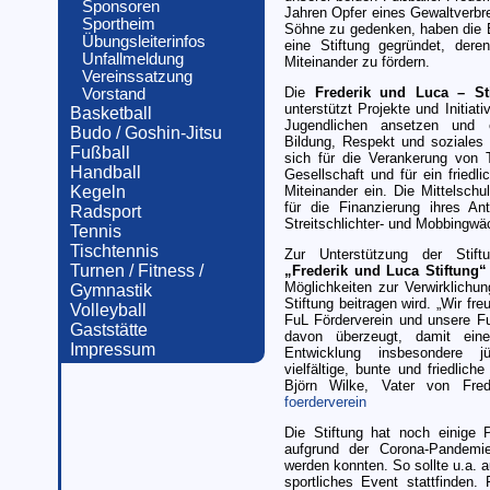
Sponsoren
Jahren Opfer eines Gewaltverbr
Sportheim
Söhne zu gedenken, haben die E
Übungsleiterinfos
eine Stiftung gegründet, deren
Unfallmeldung
Miteinander zu fördern.
Vereinssatzung
Die
Frederik und Luca – S
Vorstand
unterstützt Projekte und Initiat
Basketball
Jugendlichen ansetzen und e
Budo / Goshin-Jitsu
Bildung, Respekt und soziales
Fußball
sich für die Verankerung von 
Handball
Gesellschaft und für ein friedl
Kegeln
Miteinander ein. Die Mittelschu
für die Finanzierung ihres An
Radsport
Streitschlichter- und Mobbingwä
Tennis
Tischtennis
Zur Unterstützung der Sti
Turnen / Fitness /
„Frederik und Luca Stiftung“ 
Möglichkeiten zur Verwirklichu
Gymnastik
Stiftung beitragen wird. „Wir fr
Volleyball
FuL Förderverein und unsere Fu
Gaststätte
davon überzeugt, damit eine
Impressum
Entwicklung insbesondere 
vielfältige, bunte und friedlich
Björn Wilke, Vater von Fre
foerderverein
Die Stiftung hat noch einige 
aufgrund der Corona-Pandemie 
werden konnten. So sollte u.a. 
sportliches Event stattfinden.