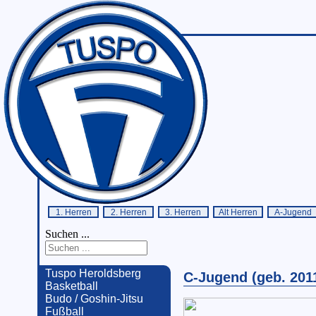
1. Herren
2. Herren
3. Herren
Alt Herren
A-Jugend
Suchen ...
Tuspo Heroldsberg
C-Jugend (geb. 201
Basketball
Budo / Goshin-Jitsu
Fußball