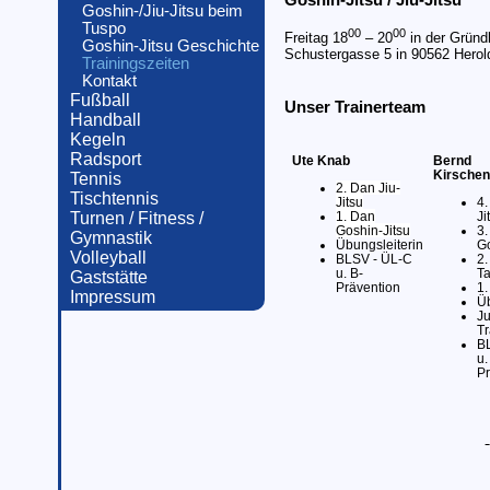
Goshin-/Jiu-Jitsu beim
Tuspo
00
00
Freitag 18
– 20
in der Gründ
Goshin-Jitsu Geschichte
Schustergasse 5 in 90562 Herol
Trainingszeiten
Kontakt
Fußball
Unser Trainerteam
Handball
Kegeln
Radsport
Ute Knab
Bernd
Kirschen
Tennis
2. Dan Jiu-
Tischtennis
Jitsu
4.
1. Dan
Ji
Turnen / Fitness /
Goshin-Jitsu
3.
Gymnastik
Übungsleiterin
Go
Volleyball
BLSV - ÜL-C
2.
u. B-
T
Gaststätte
Prävention
1.
Impressum
Üb
Ju
Tr
B
u.
Pr